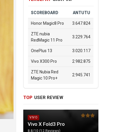
SCOREBOARD
ANTUTU
Honor Magic8 Pro
3.647.824
ZTE nubia
3.229.764
RedMagic 11 Pro
OnePlus 13
3.020.117
Vivo X300 Pro
2.982.875
ZTE Nubia Red
2.945.741
Magic 10 Pro+
TOP
USER REVIEW
VIVO
Vivo X Fold3 Pro
8.8/10 (12 Reviews)