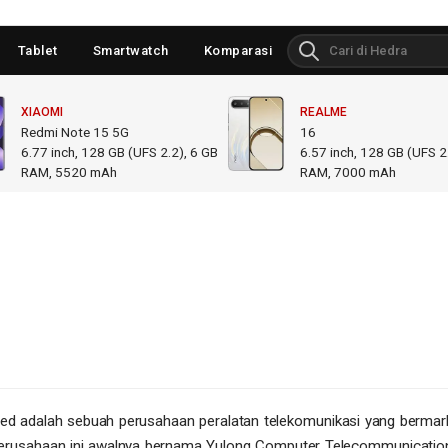
Tablet
Smartwatch
Komparasi
XIAOMI
REALME
Redmi Note 15 5G
16
6.77
inch,
128 GB (UFS 2.2), 6 GB
6.57
inch,
128 GB (UFS 2.
RAM
,
5520 mAh
RAM
,
7000 mAh
ed adalah sebuah perusahaan peralatan telekomunikasi yang bermar
Perusahaan ini awalnya bernama Yulong Computer Telecommunicatio