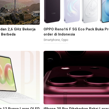
dan 2,6 GHz Bekerja
OPPO Reno16 F 5G Eco Pack Buka Pr
g Berbeda
order di Indonesia
Smartphone
,
Oppo
o 12 Punya Layar OLED
iPhone 20 Pro Dikabarkan Pakai Layar