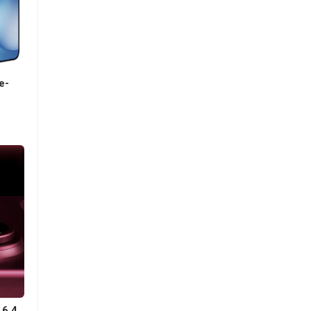
e-
 6,4