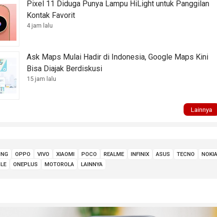
Pixel 11 Diduga Punya Lampu HiLight untuk Panggilan
Kontak Favorit
4 jam lalu
Ask Maps Mulai Hadir di Indonesia, Google Maps Kini
Bisa Diajak Berdiskusi
15 jam lalu
Lainnya
UNG
OPPO
VIVO
XIAOMI
POCO
REALME
INFINIX
ASUS
TECNO
NOKI
LE
ONEPLUS
MOTOROLA
LAINNYA