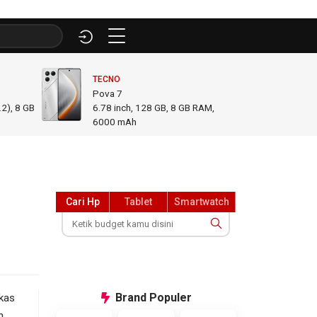
TECNO
INFINI
Pova 7
GT 50
2), 8 GB
6.78
inch,
128 GB, 8 GB RAM
,
6.78
i
6000 mAh
GB R
Cari Hp
Tablet
Smartwatch
Brand
Populer
kas
n