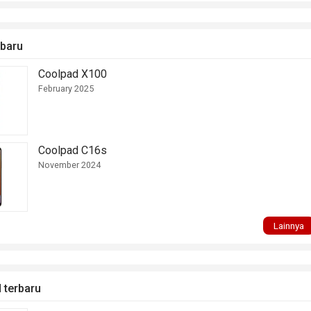
rbaru
Coolpad X100
February 2025
Coolpad C16s
November 2024
Lainnya
d terbaru