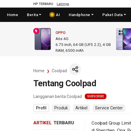
HP TERBARU
Lainnya
Home
Berita
AI
Handphone
Paket Data
OPPO
A6x 4G
6.75
inch,
64 GB (UFS 2.2), 4 GB
RAM
,
6500 mAh
Home
Coolpad
Tentang Coolpad
Langganan berita Coolpad
SUBSCRIBE
Profil
Produk
Artikel
Service Center
ARTIKEL
TERBARU
Coolpad Group Limit
di Shenzhen, Cina. 