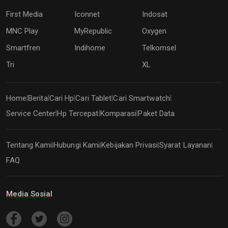
First Media
Iconnet
Indosat
MNC Play
MyRepublic
Oxygen
Smartfren
Indihome
Telkomsel
Tri
XL
Home
Berita
Cari Hp
Cari Tablet
Cari Smartwatch
|
|
|
|
|
Service Center
Hp Tercepat
Komparasi
Paket Data
|
|
|
Tentang Kami
Hubungi Kami
Kebijakan Privasi
Syarat Layanan
|
|
|
|
FAQ
Media Sosial