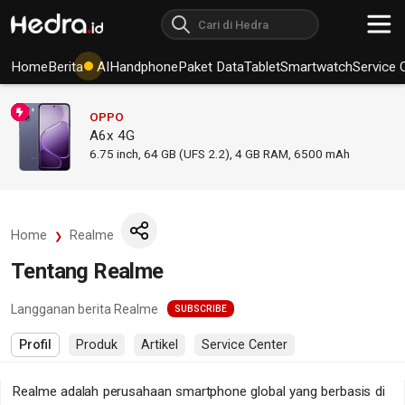
Home
Berita
AI
Handphone
Paket Data
Tablet
Smartwatch
Service 
OPPO
A6x 4G
6.75
inch,
64 GB (UFS 2.2), 4 GB RAM
,
6500 mAh
Home
Realme
Tentang Realme
Langganan berita Realme
SUBSCRIBE
Profil
Produk
Artikel
Service Center
Realme adalah perusahaan smartphone global yang berbasis di