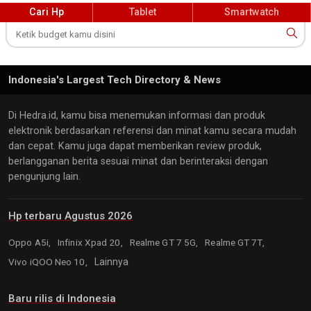
kerap mengadakan berbagai program dan acara untuk
Cari Hp
Tablet
Smartwatch
mendukung komunitas penggunanya di Indonesia, sehingga
berhasil membangun loyalitas merek yang kuat.
Sebagai perusahaan yang berkomitmen pada inovasi, Realme
terus mengembangkan produk-produk baru yang
Indonesia's Largest Tech Directory & News
menggabungkan teknologi terkini dengan desain yang modis.
Merek ini juga semakin agresif dalam ekspansi globalnya,
Di Hedra.id, kamu bisa menemukan informasi dan produk
dengan tujuan untuk menjadi pemimpin di pasar smartphone
elektronik berdasarkan referensi dan minat kamu secara mudah
dan cepat. Kamu juga dapat memberikan review produk,
internasional, termasuk di Indonesia.
berlangganan berita sesuai minat dan berinteraksi dengan
Realme berencana untuk terus memperluas portofolionya
pengunjung lain.
dengan menghadirkan perangkat-perangkat yang lebih canggih,
termasuk di segmen 5G dan AIoT (Artificial Intelligence of
Hp terbaru Agustus 2026
Things). Dengan strategi yang fokus pada kebutuhan pasar anak
muda dan harga yang kompetitif, Realme optimis dapat
Oppo A5i,
Infinix Xpad 20,
Realme GT 7 5G,
Realme GT 7T,
mempertahankan pertumbuhannya yang pesat dan terus
Vivo iQOO Neo 10,
Lainnya
meningkatkan pangsa pasarnya di Indonesia dan dunia.
Baru rilis di Indonesia